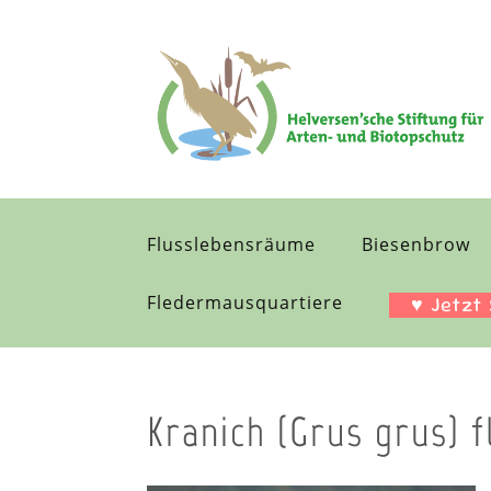
Flusslebensräume
Biesenbrow
Fledermausquartiere
♥ Jetzt
Kranich (Grus grus) f