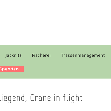
Jacknitz
Fischerei
Trassenmanagement
 Spenden
liegend, Crane in flight