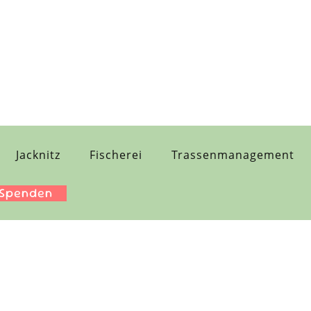
Jacknitz
Fischerei
Trassenmanagement
 Spenden