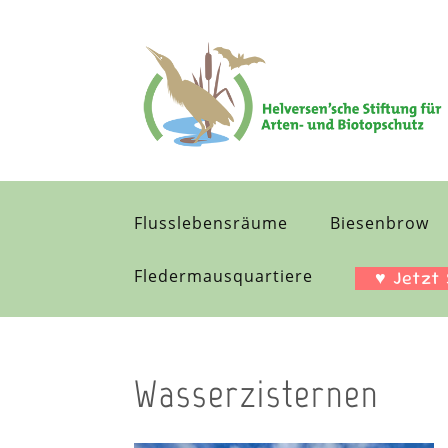
Flusslebensräume
Biesenbrow
Fledermausquartiere
♥ Jetzt
Wasserzisternen